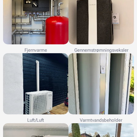
Fjernvarme
Gennemstrømningsveksler
Luft/Luft
Varmtvandsbeholder